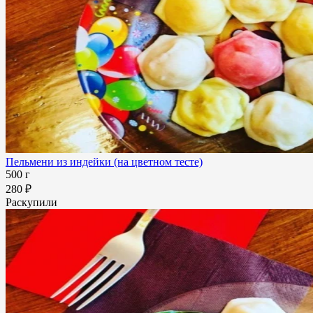
Пельмени из индейки (на цветном тесте)
500 г
280 ₽
Раскупили