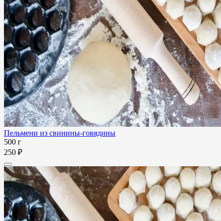
Пельмени из свинины-говядины
500 г
250 ₽