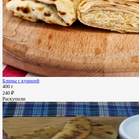
Блины с курицей
400 г
240 ₽
Раскупили