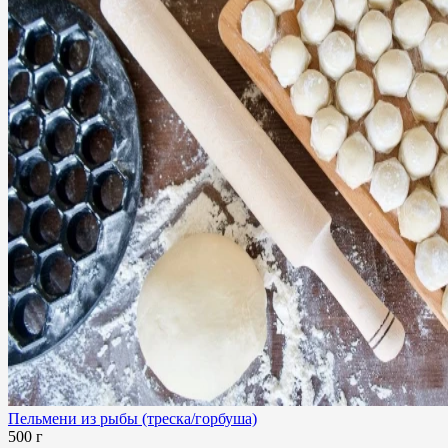
Пельмени из рыбы (треска/горбуша)
500 г