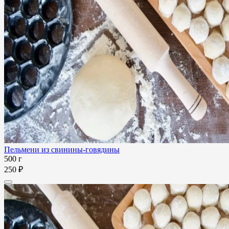
Пельмени из свинины-говядины
500 г
250 ₽