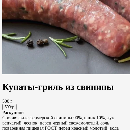
Купаты-гриль из свинины
500 г
500гр
Раскупили
Состав: филе фермерской свинины 90%, шпик 10%, лук
репчатый, чеснок, перец черный свежемолотый, соль
поваренная пищевая ГОСТ, перец красный молотый, вода