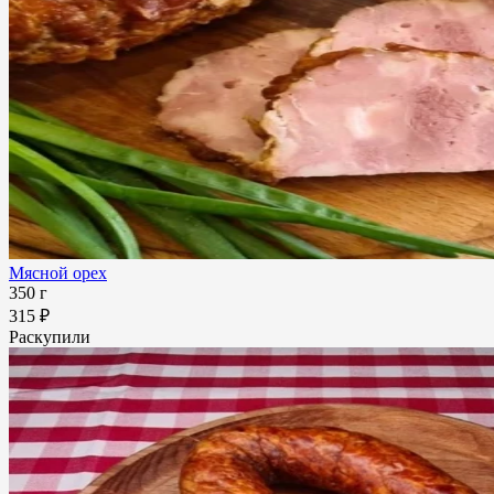
Мясной орех
350 г
315 ₽
Раскупили