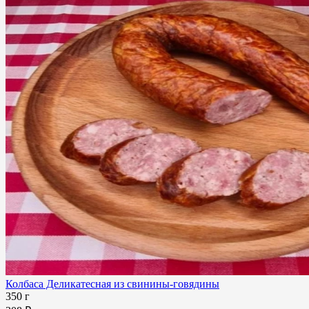
Колбаса Деликатесная из свинины-говядины
350 г